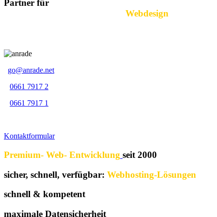
Partner für
Beratung
Analyse Konzeption
Webdesign
eCommerce Inhalte Social-Media Hosting Service
Support
go@anrade.net
0661 7917 2
0661 7917 1
Kontaktformular
Premium- Web- Entwicklung
seit 2000
sicher, schnell, verfügbar:
Webhosting-Lösungen
schnell & kompetent
unser Support
maximale Datensicherheit
Serverstandort