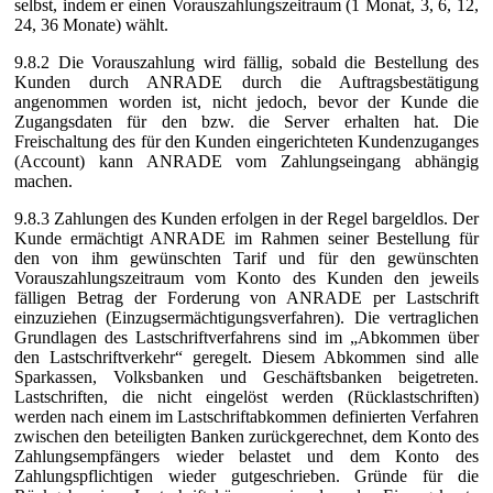
selbst, indem er einen Vorauszahlungszeitraum (1 Monat, 3, 6, 12,
24, 36 Monate) wählt.
9.8.2 Die Vorauszahlung wird fällig, sobald die Bestellung des
Kunden durch ANRADE durch die Auftragsbestätigung
angenommen worden ist, nicht jedoch, bevor der Kunde die
Zugangsdaten für den bzw. die Server erhalten hat. Die
Freischaltung des für den Kunden eingerichteten Kundenzuganges
(Account) kann ANRADE vom Zahlungseingang abhängig
machen.
9.8.3 Zahlungen des Kunden erfolgen in der Regel bargeldlos. Der
Kunde ermächtigt ANRADE im Rahmen seiner Bestellung für
den von ihm gewünschten Tarif und für den gewünschten
Vorauszahlungszeitraum vom Konto des Kunden den jeweils
fälligen Betrag der Forderung von ANRADE per Lastschrift
einzuziehen (Einzugsermächtigungsverfahren). Die vertraglichen
Grundlagen des Lastschriftverfahrens sind im „Abkommen über
den Lastschriftverkehr“ geregelt. Diesem Abkommen sind alle
Sparkassen, Volksbanken und Geschäftsbanken beigetreten.
Lastschriften, die nicht eingelöst werden (Rücklastschriften)
werden nach einem im Lastschriftabkommen definierten Verfahren
zwischen den beteiligten Banken zurückgerechnet, dem Konto des
Zahlungsempfängers wieder belastet und dem Konto des
Zahlungspflichtigen wieder gutgeschrieben. Gründe für die