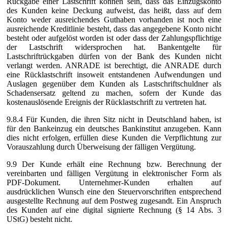
Rückgabe einer Lastschrift können sein, dass das Einzugskonto
des Kunden keine Deckung aufweist, das heißt, dass auf dem
Konto weder ausreichendes Guthaben vorhanden ist noch eine
ausreichende Kreditlinie besteht, dass das angegebene Konto nicht
besteht oder aufgelöst worden ist oder dass der Zahlungspflichtige
der Lastschrift widersprochen hat. Bankentgelte für
Lastschriftrückgaben dürfen von der Bank des Kunden nicht
verlangt werden. ANRADE ist berechtigt, die ANRADE durch
eine Rücklastschrift insoweit entstandenen Aufwendungen und
Auslagen gegenüber dem Kunden als Lastschriftschuldner als
Schadensersatz geltend zu machen, sofern der Kunde das
kostenauslösende Ereignis der Rücklastschrift zu vertreten hat.
9.8.4 Für Kunden, die ihren Sitz nicht in Deutschland haben, ist
für den Bankeinzug ein deutsches Bankinstitut anzugeben. Kann
dies nicht erfolgen, erfüllen diese Kunden die Verpflichtung zur
Vorauszahlung durch Überweisung der fälligen Vergütung.
9.9 Der Kunde erhält eine Rechnung bzw. Berechnung der
vereinbarten und fälligen Vergütung in elektronischer Form als
PDF-Dokument. Unternehmer-Kunden erhalten auf
ausdrücklichen Wunsch eine den Steuervorschriften entsprechend
ausgestellte Rechnung auf dem Postweg zugesandt. Ein Anspruch
des Kunden auf eine digital signierte Rechnung (§ 14 Abs. 3
UStG) besteht nicht.