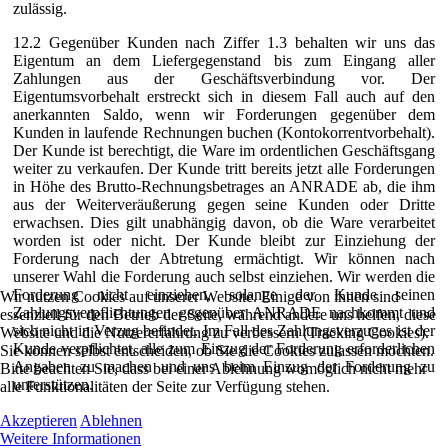
zulässig.
12.2 Gegenüber Kunden nach Ziffer 1.3 behalten wir uns das
Eigentum an dem Liefergegenstand bis zum Eingang aller
Zahlungen aus der Geschäftsverbindung vor. Der
Eigentumsvorbehalt erstreckt sich in diesem Fall auch auf den
anerkannten Saldo, wenn wir Forderungen gegenüber dem
Kunden in laufende Rechnungen buchen (Kontokorrentvorbehalt).
Der Kunde ist berechtigt, die Ware im ordentlichen Geschäftsgang
weiter zu verkaufen. Der Kunde tritt bereits jetzt alle Forderungen
in Höhe des Brutto-Rechnungsbetrages an ANRADE ab, die ihm
aus der Weiterveräußerung gegen seine Kunden oder Dritte
erwachsen. Dies gilt unabhängig davon, ob die Ware verarbeitet
worden ist oder nicht. Der Kunde bleibt zur Einziehung der
Forderung nach der Abtretung ermächtigt. Wir können nach
unserer Wahl die Forderung auch selbst einziehen. Wir werden die
Forderung nicht einziehen, solange der Kunde seinen
Wir nutzen Cookies auf unserer Website. Einige von ihnen sind
Zahlungsverpflichtungen gegenüber ANRADE nachkommt und
essenziell für den Betrieb der Seite, während andere uns helfen, diese
sich nicht in Verzug befindet. Im Fall des Zahlungsverzuges ist der
Website und die Nutzererfahrung zu verbessern (Tracking Cookies).
Kunde verpflichtet, alle zum Einzug der Forderung erforderlichen
Sie können selbst entscheiden, ob Sie die Cookies zulassen möchten.
Angaben zu machen und uns beim Einzug der Forderung zu
Bitte beachten Sie, dass bei einer Ablehnung womöglich nicht mehr
unterstützen.
alle Funktionalitäten der Seite zur Verfügung stehen.
Akzeptieren
Ablehnen
Weitere Informationen